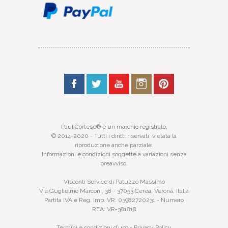
Paul Cortese® è un marchio registrato.
© 2014-2020 - Tutti i diritti riservati, vietata la
riproduzione anche parziale.
Informazioni e condizioni soggette a variazioni senza
preavviso.
Visconti Service di Patuzzo Massimo
Via Guglielmo Marconi, 38 - 37053 Cerea, Verona, Italia
Partita IVA e Reg. Imp. VR: 03982720231 - Numero
REA: VR-381818
Termini e condizioni d’uso
-
Privacy Policy