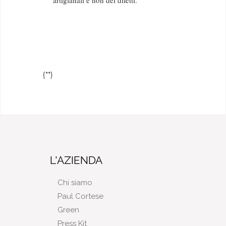
artigianali e non dei difetti.
{*
*}
L'AZIENDA
Chi siamo
Paul Cortese
Green
Press Kit